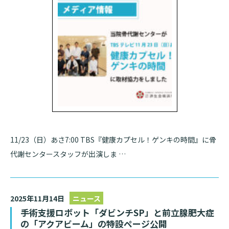
基本情報
ご来院される方へトップ
診療科・センター・部門
院長あいさつ
外来について
幹部紹介
医療機関・医療者の方へ
初診の方へ
理念・方針・
患者さんの権利
医療機関・医療者の方へトップ
再診の方へ
お知らせ
施設概要と沿革
セカンドオピニオンのご案内
医療連携センターについて
倫理に関する事
イベント
外来のお会計について
11/23（日）あさ7:00 TBS『健康カプセル！ゲンキの時間』に骨
患者さんのご紹介方法
情報公開
代謝センタースタッフが出演しま …
医療連携センター長ごあいさつ
採用情報
厚生労働大臣が定める掲示事項
入院・面会について
医療連携センターのご案内
施設認定
入院が決まったら
2025年11月14日
ニュース
医療機関様からのよくあるご質問
数字で見る
東部病院のいま
病院ボランティア募集
手術支援ロボット「ダビンチSP」と前立腺肥大症
入院中の過ごし方
の「アクアビーム」の特設ページ公開
連携登録医制度
臨床研究に関する情報公開について（オプトアウト）
ご寄付のお願い