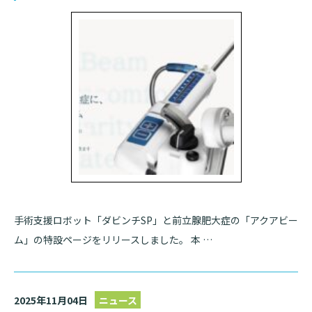
入院のお会計について
連携登録医療機関一覧
研究・業績
臨床研究センターのご紹介
ご面会について
訪問看護指示書について
クラウドファンディング
特長
ご来院にあたって
医療関係者向け講習・研修
東部病院の特長
交通アクセス
人材開発センター
一歩先の医療の提供
診療予約
院内のルールについて
スキルトレーニングセンター
フロアマップ
予約変更・確認
スキルトレーニングセンター 利用方法
広報誌「とーぶたいむ」
院内施設のご案内
公式SNSアカウント一覧
ご相談・お問い合わせ
手術支援ロボット「ダビンチSP」と前立腺肥大症の「アクアビー
当院退職後のカルテ閲覧手続きについて
ム」の特設ページをリリースしました。 本 …
LINEサービスについて
当院退職後のカルテ閲覧手続き
取材の申し込み
プライバシーポリシー
無料低額診療のご案内
2025年11月04日
ニュース
東部病院の就労支援サービス