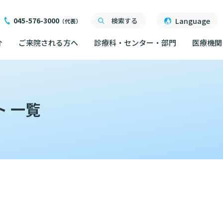
045-576-3000
Language
検索する
（代表）
介
ご来院される方へ
診療科・センター・部門
医療機関
ご来院される方へ
面会について
ご来院にあたって
医療関係者向け講習・
 一覧
外来について
交通ア
度
ったら
交通アクセス
研究・業績
人材開発センター
院内の
初診の方へ
る情報公開について
機関一覧
ごし方
院内のルールについて
フロア
）
臣が定める掲示事項
再診の方へ
院内施
書について
計について
フロアマップ
セカンドオピニオンの
ご案内
いて
院内施設のご案内
LINE
外来のお会計について
無料低
東部病院のいま