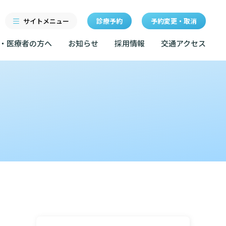
サイトメニュー
診療予約
予約変更・取消
・医療者の方へ
お知らせ
採用情報
交通アクセス
診療科・センター・部門
研修
特長
当院退職後のカルテ閲覧手
続きについて
医療機関・医療者の方へ
クセス
東部病院の特長
LINEサービスについて
ルールについて
当院退職後のカルテ閲覧手続き
一歩先の医療の提供
無料低額診療のご案内
お知らせ
マップ
設のご案内
東部病院の就労支援サービス
広報誌「とーぶたいむ」
イベント
診断書等文書のお申込みについて
サービスについて
公式SNSアカウント一覧
額診療のご案内
診療記録（カルテ）の開示について
採用情報