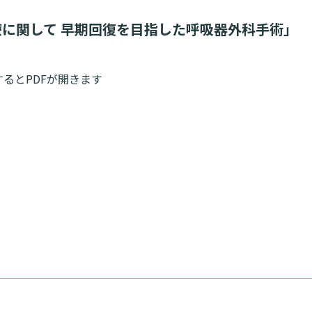
入院・面会について
東部病
ービス
提供
療に関して 早期回復を目指した呼吸器外科手術」
入院が決まったら
関する情報公開について（オ
診断書等
）
みについ
入院中の過ごし方
たいむ」
るとPDFが開きます
診療記録
入院のお会計について
ント一覧
開示につ
ご面会について
よくあ
ご来院にあたって