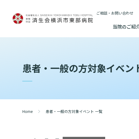
ご相談・お問い合わせ
当院のご紹
当院のご紹介
基本情報
外来について
医療連携センターについて
入院・
患者・一般の方対象イベント
基本情報
数字で見る
院長あいさつ
初診の方へ
患者さんのご紹介方法
連携登録医制
入院が決ま
情報公開
東部病院のいま
院長あいさつ
臨床研究に関す
再診の方へ
医療連携センター長ごあいさつ
連携登録医療
入院中の過
（オプトアウト
幹部紹介
厚生労働大
幹部紹介
セカンドオピニオンのご案内
医療連携センターのご案内
訪問看護指示
入院のお会
研究・業績
理念・方針・
患者さんの権利
Home
患者・一般の方対象イベント 一覧
理念・方針・患者さんの権利
施設認定
外来のお会計について
医療機関様からのよくあるご質問
ご面会につ
施設概要と沿革
特長
倫理に関する事
施設概要と沿革
数字で見る
東部病院の特長