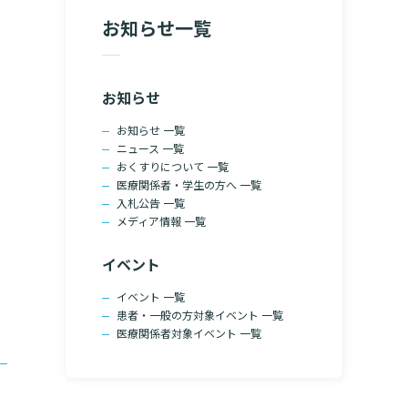
院の就労支援サ
お知らせ一覧
よくあるご質問
文書のお申込
病院ボランティア募集
て
ご寄付のお願い
お知らせ
（カルテ）の
いて
臨床研究センターのご紹介
お知らせ 一覧
ニュース 一覧
るご質問
クラウドファンディング
おくすりについて 一覧
医療関係者・学生の方へ 一覧
入札公告 一覧
メディア情報 一覧
診療予約
イベント
予約変更・確認
イベント 一覧
ご相談・お問い合わせ
患者・一般の方対象イベント 一覧
医療関係者対象イベント 一覧