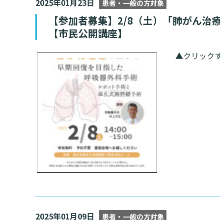
2025年01月23日
患者・一般の方対象
情報公開
一歩先の医療の
【参加者募集】2/8（土）「肺がん治
厚生労働大臣が定める掲示事項
倫理に関する事
臨床研究に
【市民公開講座】
プトアウト
施設認定
広報誌「とーぶ
▲クリックす
公式SNSアカウ
2025年01月09日
患者・一般の方対象