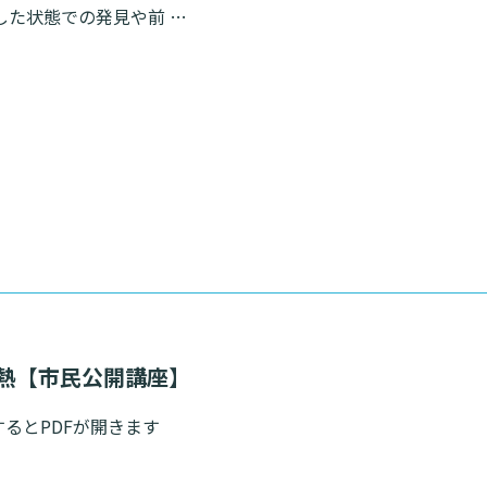
した状態での発見や前 …
検索す
発熱【市民公開講座】
するとPDFが開きます