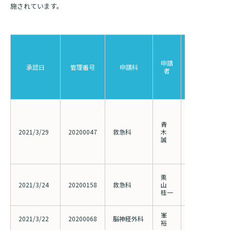
施されています。
基本情報
ご来院される方へトップ
診療科・センター・部門
院長あいさつ
外来について
申請
幹部紹介
医療機関・医療者の方へ
承認日
管理番号
申請科
研究
者
初診の方へ
理念・方針・
患者さんの権利
医療機関・医療者の方へトップ
再診の方へ
お知らせ
施設概要と沿革
外傷早期の凝
療・転帰との
セカンドオピニオンのご案内
医療連携センターについて
青
めの多施設共同
倫理に関する事
イベント
2021/3/29
20200047
救急科
木
(Japanese Obs
外来のお会計について
誠
for Coagulati
患者さんのご紹介方法
情報公開
Thrombolysis 
J-OCTET2)
医療連携センター長ごあいさつ
採用情報
厚生労働大臣が定める掲示事項
入院・面会について
結腸および直
栗
急手術におけ
医療連携センターのご案内
2021/3/24
20200158
救急科
山
施設認定
閉鎖療法の有
入院が決まったら
桂一
討
医療機関様からのよくあるご質問
数字で見る
東部病院のいま
病院ボランティア募集
入院中の過ごし方
峯
多施設共同に
2021/3/22
20200068
脳神経外科
裕
瘍ネットワー
連携登録医制度
臨床研究に関する情報公開について（オプトアウト）
ご寄付のお願い