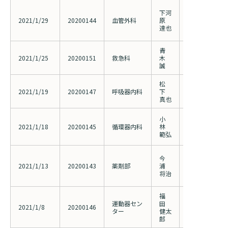
破裂性腹部大
下河
腹手術とステ
2021/1/29
20200144
血管外科
原
術の治療選択
達也
設観察研究（20
青
血管内治療を
2021/1/25
20200151
救急科
木
ついての探索
誠
松
肺炎とCOPD
2021/1/19
20200147
呼吸器内科
下
る予後予測の
真也
小
冠動脈疾患お
2021/1/18
20200145
循環器内科
林
患者の予後に
範弘
前向き研究（20
敗血症性ＤＩ
今
ロンボモデュ
2021/1/13
20200143
薬剤部
浦
（リコモジュ
将治
中濃度に関す
福
患者レジスト
運動器セン
田
ストゥルメン
2021/1/8
20200146
ター
健太
の前向き登録調査
郎
変更）