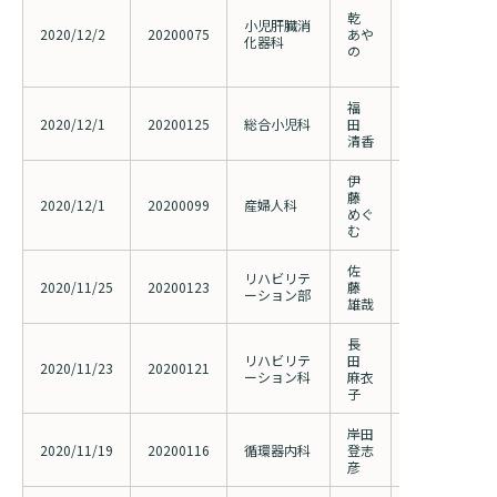
シトリン欠損
乾
関する研究 3.
小児肝臓消
2020/12/2
20200075
あや
リプシンイン
化器科
の
値に対する検討（
更）
福
小児新型コロ
2020/12/1
20200125
総合小児科
田
患者における
清香
保持について
伊
産科領域におけるi
藤
2020/12/1
20200099
産婦人科
radiolog
めぐ
生殖機能予後
む
佐
骨粗鬆症を合
リハビリテ
2020/11/25
20200123
藤
全置換術の運
ーション部
雄哉
について
長
Covid-19
リハビリテ
田
2020/11/23
20200121
ビリテーショ
ーション科
麻衣
査（202000
子
岸田
総腸骨動脈起
2020/11/19
20200116
循環器内科
登志
flower sten
彦