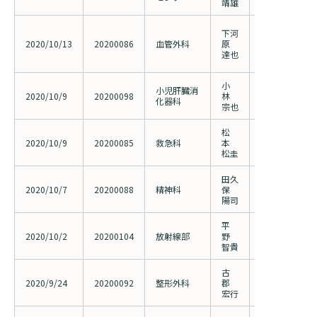
靖雄
腹部大動脈瘤に対
下河
Alpha Abd
2020/10/13
20200086
血管外科
原
フトシステム
達也
グラフト内挿
小
Stevens-J
小児肝臓消
2020/10/9
20200098
林
中毒性表皮壊
化器科
宗也
査
松
小児鈍的肝損
2020/10/9
20200085
救急科
本
自然経過と診
松圭
多施設後ろ向
田久
表情認知機能
2020/10/7
20200088
精神科
保
とボンディン
陽司
平
当院における体
2020/10/2
20200104
放射線部
野
矢状断画像再
智貴
ついて
古
当院における
2020/9/24
20200092
整形外科
郡
症例の骨粗鬆
宏行
る研究