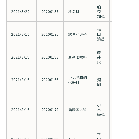
入院のお会計について
船
複合的判断に
連携登録医療機関一覧
研究・業績
2021/3/22
臨床研究センターのご紹介
20200139
救急科
曳
者選定基準と
ご面会について
知弘
の低下
訪問看護指示書について
クラウドファンディング
小児新型コロ
福
特長
患者における
ご来院にあたって
2021/3/19
20200175
総合小児科
田
保持について
清香
医療関係者向け講習・研修
（2020012
東部病院の特長
交通アクセス
藤
人材開発センター
頭頸部疾患の
一歩先の医療の提供
2021/3/19
20200183
耳鼻咽喉科
井
診療予約
院内のルールについて
設共同研究
良一
フロアマップ
次世代シーク
当院退職後のカルテ閲覧手続きについて
十
予約変更・確認
小児肝臓消
膵炎関連候補
2021/3/16
20200166
河
広報誌「とーぶたいむ」
化器科
査
院内施設のご案内
剛
（2019004
当院退職後のカルテ閲覧手続き
公式SNSアカウント一覧
ご相談・お問い合わせ
慢性完全閉塞
ーテル治療の
小
よる手技成功
LINEサービスについて
2021/3/16
20200179
循環器内科
林
性期成績の比較
範弘
リのサブ解析
取材の申し込み
プライバシーポリシー
（2020001
無料低額診療のご案内
食道癌術前化
東部病院の就労支援サービス
平
発形式の関連