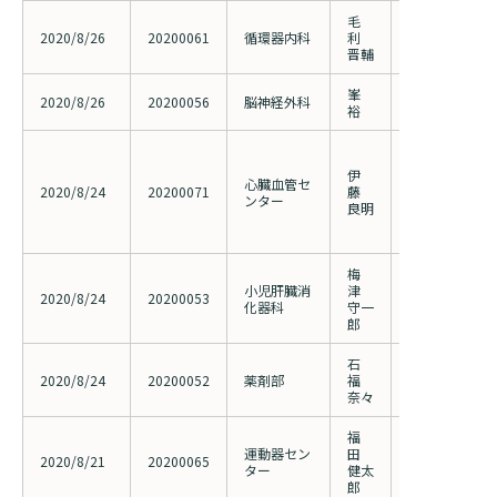
検索する
毛
浅大腿動脈閉
2020/8/26
20200061
循環器内科
利
ガイドEVTと
晋輔
較
峯
効果的治療法
2020/8/26
20200056
脳神経外科
裕
瘍の遺伝子解
慢性完全閉塞病
する経皮的冠
伊
心臓血管セ
ション（PCI
2020/8/24
20200071
藤
ンター
―（Japanese 
良明
（2020001
更）
梅
小児肝臓消
津
登録制度を利
2020/8/24
20200053
化器科
守一
症の調査研究
郎
石
直接経口抗凝
2020/8/24
20200052
薬剤部
福
に関する調査
奈々
福
運動器セン
田
骨粗鬆症性椎
2020/8/21
20200065
ター
健太
術治療成績の
郎