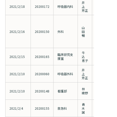
井
2021年に外
2021/2/18
20200172
呼吸器内科
上
肺癌患者のデ
芳正
血液循環腫瘍D
クStage II 及
山
結腸癌治癒切
2021/2/16
20200150
外科
田
補助化学療法と
暢
法と手術単独
ム化第III 相比
の変更）
牛
低栄養を有し
臨床研究支
2021/2/15
20200165
込
患者における
援室
恵子
果に関する検
井
咽頭・喉頭・
2021/2/10
20200060
呼吸器外科
上
ジストリ構築
芳正
骨粗鬆症・関
林
2021/2/10
20200148
看護部
ICT活用状況
綾野
査
青
新型コロナウ
2021/2/4
20200155
救急科
木
態理解と治療
誠
施設共同研究