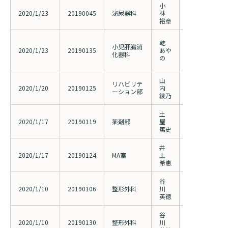
小
転移性および
2020/1/23
20190045
泌尿器科
林
尿路上皮癌患
裕章
小児肝線維性
乾
小児肝臓消
マーカーの探
2020/1/23
20190135
あや
化器科
する研究(201
の
加に伴う変更申
山
リハビリテ
骨粗鬆症を有
2020/1/20
20190125
内
ーション部
関節症患者の
綾乃
土
薬剤師の積極
2020/1/17
20190119
薬剤部
屋
位部骨折術後
篤史
剤治療導入率
井
骨粗鬆症リエ
2020/1/17
20190124
MA室
上
る骨粗鬆症病
希恵
MAの役割
谷
間接リウマチ
2020/1/10
20190106
整形外科
川
るニーズ調査
英徳
谷
50歳以上の女
2020/1/10
20190130
整形外科
川
対する骨密度