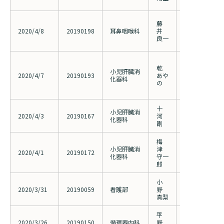
究期間変更）
ウイルス性顔面神
藤
痺、Hunt症候
2020/4/8
20190198
耳鼻咽喉科
井
新規診断法お
良一
と安全性の検
日本人非アル
乾
疾患が疑われ
小児肝臓消
2020/4/7
20190193
あや
イソゾーム酸
化器科
の
の潜伏頻度に
（2018100
十
炎症性疾患と
小児肝臓消
2020/4/3
20190167
河
明を目的とし
化器科
剛
探索研究
梅
小児肝臓消
津
小児期発症潰
2020/4/1
20190172
化器科
守一
的特徴
郎
小
ショック状態
2020/3/31
20190059
看護部
野
の早期離床に
真梨
ングの有用性
平
大腿膝下動脈
2020/3/26
20190150
循環器内科
野
療の治療成績