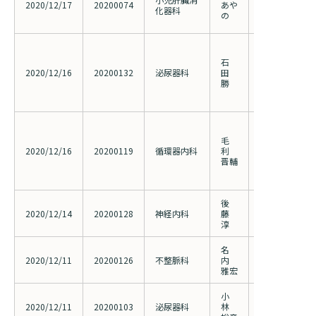
2020/12/17
20200074
あや
化器科
る血糖推移に
の
検討（20190
日本における
に対するヨウ素
石
久挿入療法の
2020/12/16
20200132
泌尿器科
田
継続予後調査
勝
非通院患者の
調査
大腿膝窩動脈
性動脈硬化症
毛
リタキセル薬
2020/12/16
20200119
循環器内科
利
ントを用いた
晋輔
る多施設・前
CAPSICUM（
後
新型コロナウ
2020/12/14
20200128
神経内科
藤
ィルス遺伝子
淳
名
経カテーテル
2020/12/11
20200126
不整脈科
内
房室ブロック
雅宏
の自然経過の
小
前立腺癌に対
2020/12/11
20200103
泌尿器科
林
療の多施設共