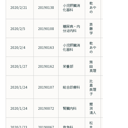
小児C型肝炎
乾
小児肝臓消
ビル水和物・
2020/2/21
20190138
あや
化器科
配合錠の有効
の
る前方視的多
斎
2型糖尿病患
糖尿病・内
2020/2/5
20190108
藤
中脂肪酸分画
分泌内科
学
の検討
乾
重篤な皮膚有
小児肝臓消
2020/2/4
20190163
あや
療と遺伝子マ
化器科
の
究
齊
救急・集中治
2020/1/27
20190162
栄養部
田
症患者に対す
真理
比
病診連携糖尿
嘉
2020/1/24
20190107
総合診療科
り組みー脂肪
眞理
関連について
子
鯉
腹膜透析用カ
2020/1/24
20190072
腎臓内科
渕
の転帰に関す
清人
き観察研究
松
大動脈閉塞カ
2020/1/23
20190067
救急科
本