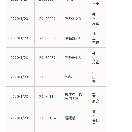
関する有用性
松圭
井
胸腔鏡下縦隔
2020/1/23
20190090
呼吸器外科
上
鏡手術用支援
芳正
の実施
井
胸腔鏡下良性
2020/1/23
20190091
呼吸器外科
上
鏡手術用支援
芳正
の実施
井
胸腔鏡下肺悪
2020/1/23
20190092
呼吸器外科
上
手術用支援機
芳正
実施
山
腹腔鏡下直腸
2020/1/23
20190093
外科
田
鏡手術用支援
暢
の実施
土
糖尿病・内
妊娠糖尿病患
2020/1/23
20190117
方
分泌内科
荷試験の有用
麻衣
倉
本
糖尿病治療入
2020/1/23
20190134
看護部
美保
ス作成、導入
子