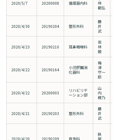
回転ロータブ
2020/5/7
20200008
循環器内科
林
回転ロータブ
範弘
の検討
藤
びまん性特発
2020/4/30
20190204
整形外科
井
る脊髄損傷の研究
武
究者変更に伴う
若
原発性副甲状
2020/4/23
20190210
耳鼻咽喉科
林
症例の検討
毅
梅
小児肝臓消
津
小児期発症原
2020/4/22
20190164
化器科
守一
患者の病理組
郎
山
リハビリテ
大腿骨近位部
2020/4/22
20200003
内
ーション部
と関連因子の
綾乃
藤
頸椎脊髄症の
2020/4/21
20190203
整形外科
井
する前向き他施設
武
の研究者変更に
体幹部外傷に
妹
ショック患者
2020/4/20
20190209
救急科
尾
バルーン遮断