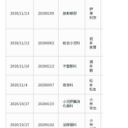
Deep denoising
CNNを用いた
伊
低カウント収
2020/11/13
20200109
放射線部
東
学習を用いた
利宗
処理法を用い
ィ低カウント収
ファンフィル
岩
た陰圧テント
2020/11/12
20200062
総合小児科
本
ト：エアロゾ
眞理
ット）による
ス二次感染防
酒
解剖学的指標
2020/11/10
20200113
不整脈科
井
ペーシングの
毅
松
外傷における
2020/11/4
20200057
救急科
本
ータベースの
松圭
ド型退院後医
小
Stevens-J
小児肝臓消
2020/10/27
20200115
林
中毒性表皮壊
化器科
宗也
査（202000
前立腺全摘除
小
術、経尿道的
2020/10/27
20200102
泌尿器科
林
行された患者