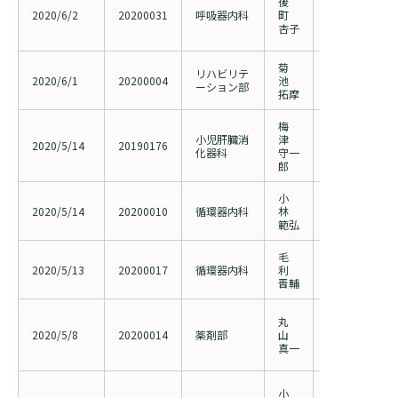
後
するグルココ
2020/6/2
20200031
呼吸器内科
町
有用性を検証
杏子
方視的研究
菊
人工膝関節全
リハビリテ
2020/6/1
20200004
池
齢差による術
ーション部
拓摩
推移と地域連
梅
小児肝臓消
津
原因不明の小
2020/5/14
20190176
化器科
守一
対する遺伝子
郎
小
WIfI分類sta
2020/5/14
20200010
循環器内科
林
患者に対して
範弘
スコアリング
毛
エコーガイド
2020/5/13
20200017
循環器内科
利
の有効性につ
晋輔
婦人科手術患
丸
心・嘔吐の発
2020/5/8
20200014
薬剤部
山
討（201810
真一
更）
冠動脈石灰化
小