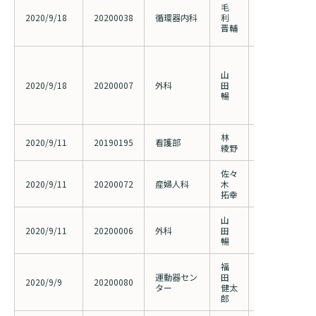
浅大腿動脈長
毛
するエコーガ
2020/9/18
20200038
循環器内科
利
テル治療の有
晋輔
討
血液循環腫瘍D
クStage II 及
山
結腸癌治癒切
2020/9/18
20200007
外科
田
補助化学療法と
暢
法と手術単独
ム化第III 相
林
鶴見区の骨粗
2020/9/11
20190195
看護部
綾野
死の疫学調査
佐々
当院における
2020/9/11
20200072
産婦人科
木
巣焼灼術の治
拓幸
山
根治的外科治
2020/9/11
20200006
外科
田
腸癌を対象と
暢
究
福
運動器セン
田
胸腰椎屈曲伸
2020/9/9
20200080
ター
健太
療成績の検討
郎