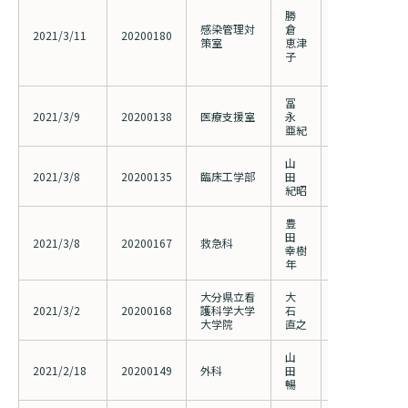
小児の中心静
勝
けるクロルヘ
感染管理対
倉
ルムドレッシ
2021/3/11
20200180
策室
恵津
入前後のカテ
子
染の比較（仮
（2019004
冨
診断群分類の
2021/3/9
20200138
医療支援室
永
いた医療評価
亜紀
する研究
山
自然言語処理
2021/3/8
20200135
臨床工学部
田
シデントレポ
紀昭
法の提案
豊
田
本邦におけるCO
2021/3/8
20200167
救急科
幸樹
治療の疫学的
年
大分県立看
大
小児領域にお
2021/3/2
20200168
護科学大学
石
心静脈カテーテル
大学院
直之
理上の課題に
山
根治的外科治
2021/2/18
20200149
外科
田
腸癌を対象と
暢
究（202000