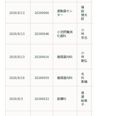
福
運動器セン
田
成人脊柱変形
2020/8/13
20200066
ター
健太
成績の検討
郎
ステロイド薬
小
小児肝臓消
内服下での弱
2020/8/13
20200046
林
化器科
の多施設共同
宗也
究
慢性完全閉塞
小
ーテル治療の
2020/8/13
20200016
循環器内科
林
よる手技成功
範弘
性期成績の比較
リのサブ解析
毛
総大腿動脈の
2020/8/10
20200059
循環器内科
利
成績に関する
晋輔
（CAULIFLO
渡
円形脱毛症に対する
邊
dibutylester
2020/8/3
20200032
皮膚科
絵美
Diphenylcycl
子
による治療(医
大腿膝窩動脈