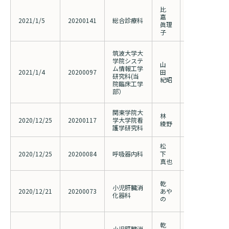
比
当院における
嘉
来の現況
2021/1/5
20200141
総合診療科
眞理
－糖尿病性腎
子
との関連につ
筑波大学大
学院システ
山
The Self-Regul
ム情報工学
2021/1/4
20200097
田
Self-Report S
研究科(当
紀昭
訳版の検証
院臨床工学
部）
関東学院大
林
関節リウマチ
2020/12/25
20200117
学大学院看
綾野
る調査
護学研究科
松
再発性COPD
2020/12/25
20200084
呼吸器内科
下
菌活性をもつ
真也
療の有効性
シトリン欠損
乾
小児肝臓消
関する研究 1
2020/12/21
20200073
あや
化器科
する後方視的検証
の
変更）
シトリン欠損
乾
小児肝臓消
関する研究 2