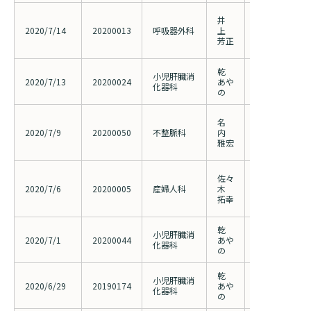
胸腔鏡下肺悪
井
手術用支援機
2020/7/14
20200013
呼吸器外科
上
実施 （2019
芳正
書・同意書の
乾
疾患レジスト
小児肝臓消
2020/7/13
20200024
あや
性硬化性胆管
化器科
の
過・予後因子
カテーテルア
名
前に頻脈誘発
2020/7/9
20200050
不整脈科
内
患者のカテー
雅宏
能改善群と未
リプロダクシ
佐々
ける体外受精
2020/7/6
20200005
産婦人科
木
（2007001
拓幸
更）
乾
小児期発症の
小児肝臓消
2020/7/1
20200044
あや
患を対象とし
化器科
の
ジストリ研究【RA
乾
小児肝臓消
2020/6/29
20190174
あや
オメガベンの
化器科
の