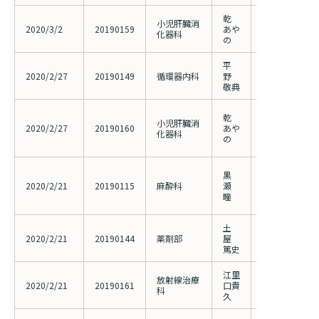
乾
染色体または
小児肝臓消
2020/3/2
20190159
あや
う疾患群の包
化器科
の
ステムの構築
平
冠動脈疾患お
2020/2/27
20190149
循環器内科
野
患者の予後に
敬典
前向き研究
進行性家族性
乾
小児肝臓消
症、良性反復
2020/2/27
20190160
あや
化器科
症の新規診断
の
た研究(20190
当院患者支援
黒
院外施設と共
2020/2/21
20190115
麻酔科
瀬
前介入の成果
瞳
吸機能、禁煙
土
体動困難な重
2020/2/21
20190144
薬剤部
屋
（者）施設入
篤史
鬆症治療
江里
肝細胞癌に対
放射線治療
2020/2/21
20190161
口貴
部定位放射線
科
久
性の検討