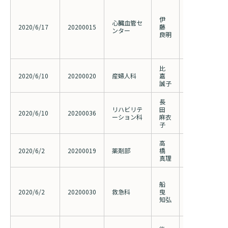
慢性完全閉塞病
する経皮的冠
伊
ション（PCI
心臓血管セ
2020/6/17
20200015
藤
―（Japanese 
ンター
良明
（2017045
方法、同意書
更）
比
当院で施行さ
2020/6/10
20200020
産婦人科
嘉
452例の検討
誠子
長
Covid-19
リハビリテ
田
2020/6/10
20200036
ビリテーショ
ーション科
麻衣
査
子
高
術前休薬不遵
2020/6/2
20200019
薬剤部
橋
守の原因に関
真理
大規模データ
船
かにする急性
2020/6/2
20200030
救急科
曳
者のクリニカ
知弘
態とその関連
設共同後ろ向
新型コロナウ