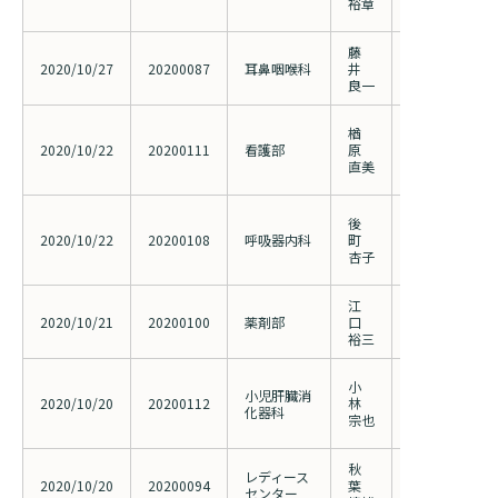
裕章
カー探索
藤
上気道疾患の
2020/10/27
20200087
耳鼻咽喉科
井
設共同研究
良一
日本糖尿病教
楢
修推進委員 
2020/10/22
20200111
看護部
原
（フットケア
直美
ュアッププロ
新型コロナウ
後
（COVID-1
2020/10/22
20200108
呼吸器内科
町
ルチコイド療
杏子
する多施設共
江
関節リウマチ
2020/10/21
20200100
薬剤部
口
応の現状調査
裕三
ステロイド薬
小
小児肝臓消
内服下での弱
2020/10/20
20200112
林
化器科
の多施設共同
宗也
究（202000
秋
レディース
妊娠中の生活
2020/10/20
20200094
葉
センター
疾患に関する