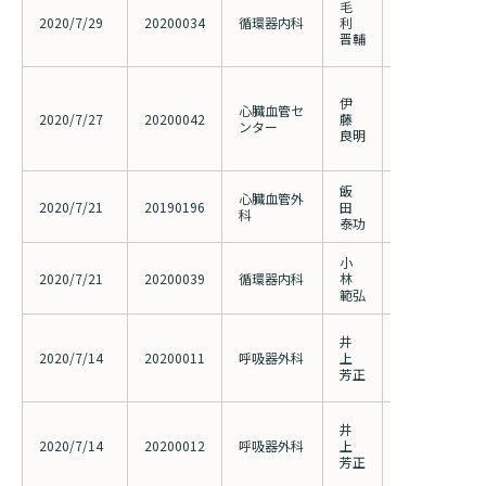
毛
溶出性ステン
2020/7/29
20200034
循環器内科
利
評価に関する
晋輔
査
補助循環用ポ
伊
関するレジスト
心臓血管セ
2020/7/27
20200042
藤
PVAD） （2
ンター
良明
変更、PMS終
継続等）
飯
心臓血管外
大動脈解離に
2020/7/21
20190196
田
科
ラフト内挿術
泰功
小
左主幹部病変
2020/7/21
20200039
循環器内科
林
動脈粥腫切除
範弘
所見と再狭窄
胸腔鏡下良性
井
鏡手術用支援
2020/7/14
20200011
呼吸器外科
上
の実施 （201
芳正
明書・同意書
胸腔鏡下縦隔
井
鏡手術用支援
2020/7/14
20200012
呼吸器外科
上
の実施 （201
芳正
明書・同意書