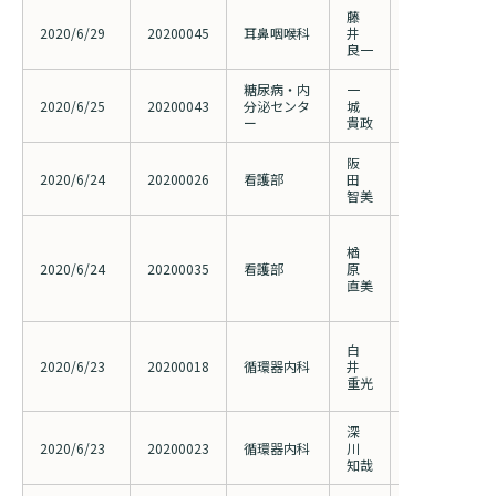
藤
側頭骨疾患の
2020/6/29
20200045
耳鼻咽喉科
井
設共同研究
良一
糖尿病・内
一
原発性アルド
2020/6/25
20200043
分泌センタ
城
特性に基づく
ー
貴政
阪
ロボット支援
2020/6/24
20200026
看護部
田
摘除術を受け
智美
の実態調査
「糖尿病患者
楢
マニュアルを
2020/6/24
20200035
看護部
原
際」 ～災
直美
力して糖尿病
むために～
大腿膝窩動脈領
白
DCB使用時のslo
2020/6/23
20200018
循環器内科
井
phenomen
重光
の因子と短期
深
HIRANODO
2020/6/23
20200023
循環器内科
川
有効性
知哉