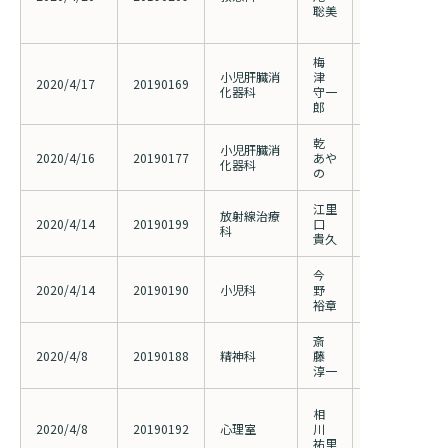
聡美
性に関する前
（2018095
梅
小児肝臓消
津
小児期発症原
2020/4/17
20190169
化器科
守一
患者の胆道造
郎
乾
先天性肝線維
小児肝臓消
2020/4/16
20190177
あや
な診断・治療
化器科
の
疫学調査研究
江里
放射線治療
転移性肺腫瘍
2020/4/14
20190199
口
科
位照射の有効
貴久
今
難治性IgA血
2020/4/14
20190190
小児科
野
び免疫グロブ
裕章
と安全性の検
斎
自殺企図患者
2020/4/8
20190188
精神科
藤
エゾンチーム
淳一
テ調査（2019
臨床助産師を
相
メンタルヘル
2020/4/8
20190192
心理室
川
案・実地・評価 
祐里