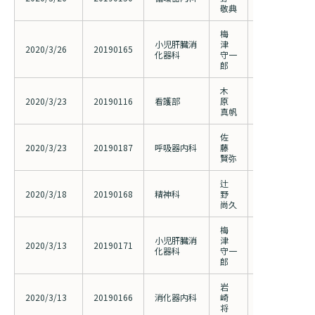
敬典
連因子の検討
梅
新しい遺伝子
小児肝臓消
津
2020/3/26
20190165
伝性胆汁うっ
化器科
守一
解明
郎
木
参加者のニー
2020/3/23
20190116
看護部
原
ん交流会の内
真帆
佐
肺炎とCOPD
2020/3/23
20190187
呼吸器内科
藤
けるステロイ
賢弥
性
辻
妊婦でのエジ
2020/3/18
20190168
精神科
野
質問票(EPDS
尚久
の多施設調査
梅
小児肝臓消
津
原因不明の小
2020/3/13
20190171
化器科
守一
患者に関する
郎
岩
切除不能進行
2020/3/13
20190166
消化器内科
崎
管癌患者におけ
将
融合の頻度を