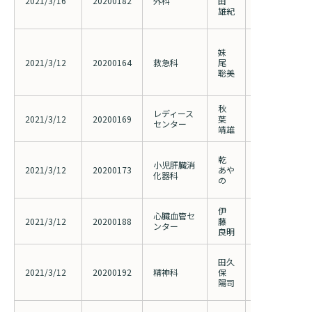
2021/3/16
20200182
外科
田
めの多施設共
雄紀
診断書等文書のお申込みについて
究
体幹部外傷に
診療記録（カルテ）の開示について
妹
ショック患者
2021/3/12
20200164
救急科
尾
バルーン遮断
よくあるご質問
聡美
性に関する前
（2019020
秋
レディース
子宮頸部円錐
2021/3/12
20200169
葉
センター
ける早産予測
靖雄
糖原病Ia 型
乾
小児肝臓消
糖測定器を用
2021/3/12
20200173
あや
化器科
推移と摂食の
の
（2020010
伊
第3回横浜ラ
心臓血管セ
2021/3/12
20200188
藤
ション 2021
ンター
良明
（金）、17日
新型コロナウ
田久
よる周産期メ
2021/3/12
20200192
精神科
保
影響について
陽司
（2020012