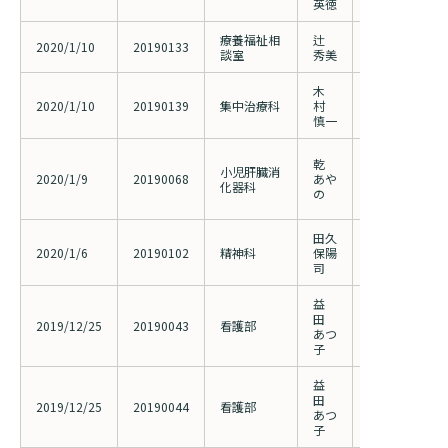
英徳
み
療養福祉相
辻
人工膝関節置換
2020/1/10
20190133
談室
秀美
パスの有用性
木
当ICUにおけ
2020/1/10
20190139
集中治療科
村
症例の検討
慎一
シトリン欠損
乾
小児肝臓消
関する研究
2020/1/9
20190068
あや
化器科
2.持続血糖測
の
対する関連因
田久
京浜地区３病
2020/1/6
20190102
精神科
保陽
への外国人受
司
益
田
ＰＤ導入に際
2019/12/25
20190043
看護部
あつ
し得た患者の
子
益
田
ＨＤとＰＤを
2019/12/25
20190044
看護部
あつ
植を行った患
子