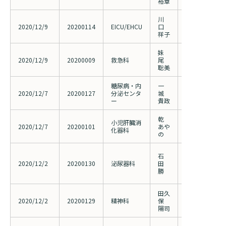
裕章
川
救命病棟にお
2020/12/9
20200114
EICU/EHCU
口
レンスの内容
祥子
妹
下部消化管出
2020/12/9
20200009
救急科
尾
ナム®動脈内投
聡美
糖尿病・内
一
原発性アルド
2020/12/7
20200127
分泌センタ
城
診断における
ー
貴政
乾
糖原病Ia 型
小児肝臓消
2020/12/7
20200101
あや
糖測定器を用
化器科
の
推移と摂食の
日本における
石
に対するヨウ素
2020/12/2
20200130
泌尿器科
田
久挿入療法の
勝
継続予後調査
田久
新型コロナウ
2020/12/2
20200129
精神科
保
よる周産期メ
陽司
影響について