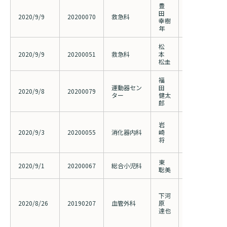
豊
COVID19 
田
2020/9/9
20200070
救急科
己免疫性疾患
幸樹
遺伝学素因同
年
松
閉腹困難な症例に
2020/9/9
20200051
救急科
本
patchの 使用
松圭
福
運動器セン
田
成人期特発性
2020/9/8
20200079
ター
健太
する研究
郎
良性胆道狭窄
岩
ント留置術（cove
2020/9/3
20200055
消化器内科
崎
expandable me
将
cSEMS)の検討
東
腎臓疾患にお
2020/9/1
20200067
総合小児科
聡美
同定
破裂性腹部大
下河
腹手術とステ
2020/8/26
20190207
血管外科
原
術の治療選択
達也
設観察研究(20
者変更に伴う変