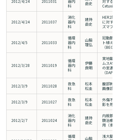
2012/4/24
2011031
器内
対するFOLFIRI＋biwee
岳史
科
Cetuximab併用療法
消化
HER2陽性65歳以上
建持
2012/4/24
2011037
器内
に対するティーエスワ
岳史
科
ズマブ併用療法の第II
循環
冠動脈分岐部への薬剤
山脇
2012/4/5
2011033
器内
ト植え込みの多施設共
理弘
科
（BEGIN)
実地臨床におけるNob
循環
伊藤
ムスA9エリューティ
2012/3/28
2011019
器内
良明
の至適二剤併用抗血小
科
（DAPT)期間の検討
救急
松本
腹部刺創患者における
2012/3/9
2011028
科
松圭
画像診断の有用性
救急
松本
外傷不顕性気胸におけ
2012/3/9
2011027
科
松圭
影を用いた画像診断の
消化
内視鏡洗浄廃液を用い
建持
2012/2/7
2011024
器内
鏡治療後異時再発の予
岳史
科
用（多施設共同研究）
循環
浅大腿動脈病変に対す
山脇