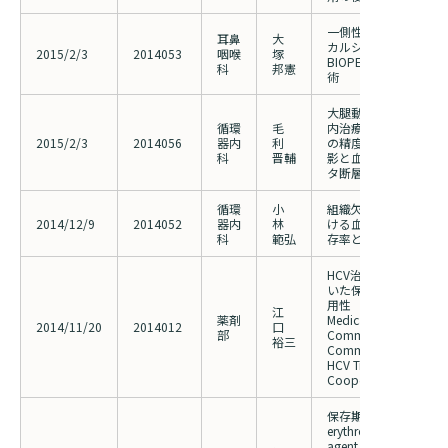
一側性反回神経麻痺に
耳鼻
大
カルシウムペースト（
2015/2/3
2014053
咽喉
塚
BIOPEXR－R）を用
科
邦憲
術
大腿動脈および膝窩動
循環
毛
内治療時における定量
2015/2/3
2014056
器内
利
の精度に関する検討～
科
晋輔
影と血管内超音波およ
タ断層撮影との比較
循環
小
組織欠損を伴う重症下
2014/12/9
2014052
器内
林
ける血管内治療の膝下
科
範弘
存率と傷治癒との関係
HCV治療における地
いた保険薬局の薬歴評
用性
江
薬剤
Medication History Ev
2014/11/20
2014012
口
部
Community Pharmacy
裕三
Community Cooperati
HCV Treatment Usefuln
Cooperation
保存期慢性腎臓病の
erythropoiesis stim
agent 低反応性腎