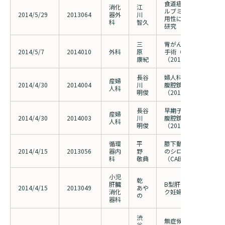
食道癌におけるフィブ
消化
江
ルブミンの予後予測因
2014/5/29
2013064
器外
川
用性に関する多施設共
科
智久
研究
三
胃がんに対するロボッ
2014/5/7
2014010
外科
原
手術（da Vinci）
康紀
（2013023の費用負
長谷
婦人科良性疾患に対し
産婦
2014/4/30
2014004
川
腹腔鏡手術(da Vinc
人科
明俊
（2012047の費用変
長谷
早期子宮がんに対して
産婦
2014/4/30
2014003
川
腹腔鏡手術（da Vin
人科
明俊
（2012032の費用変
循環
平
膝下動脈病変に対する
2014/4/15
2013056
器内
野
のシロスタゾールの有
科
敬典
（CABBEGE）
小児
乾
肝臓
B型肝炎ウィルス母子
2014/4/15
2013049
あや
消化
ク妊婦への個別対応に
の
器科
渋
無症候性下腿限局型深
谷