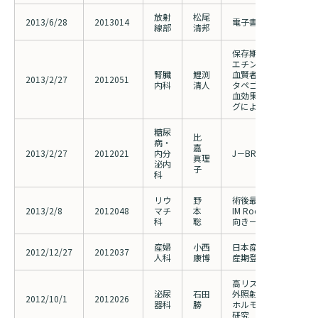
放射
松尾
2013/6/28
2013014
電子書籍におけるＸ線
線部
清邦
保存期慢性腎臓病にお
エチンアルファ製剤低
腎臓
鯉渕
血賢者を対象としたエ
2013/2/27
2012051
内科
清人
タペゴル製剤への切り
血効果と血清へプシジ
グによる鉄代謝への影
糖尿
比
病・
嘉
2013/2/27
2012021
内分
J－BRAND Registry
眞理
泌内
子
科
リウ
野
術後最大屈曲角度改善に
2013/2/8
2012048
マチ
本
IM Rodの有用性に
科
聡
向き一般臨床研究
産婦
小西
日本産婦人科学会 周産
2012/12/27
2012037
人科
康博
産期登録事業への参加
高リスク前立腺癌に対
泌尿
石田
外照射併用放射線療法
2012/10/1
2012026
器科
勝
ホルモン治療の有効性
研究