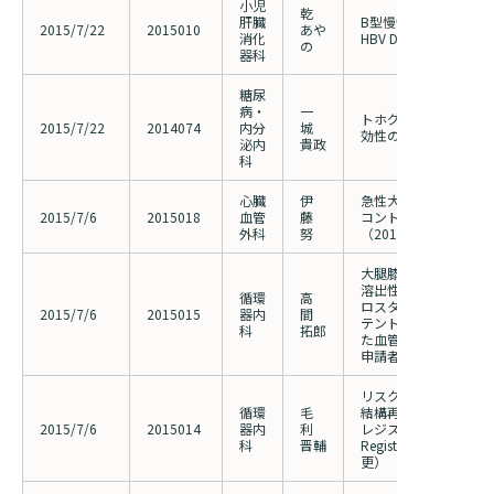
小児
乾
肝臓
B型慢性肝炎患者の爪
2015/7/22
2015010
あや
消化
HBV DNA量の検討
の
器科
糖尿
病・
一
トホグリフロジンの安
2015/7/22
2014074
内分
城
効性の検討-前向き観察
泌内
貴政
科
心臓
伊
急性大動脈解離患者に
2015/7/6
2015018
血管
藤
コントロールの予後へ
外科
努
（2014022の申請者
大腿膝窩動脈領域病変
溶出性ステント（Zilve
循環
高
ロスタゾール併用下ナ
2015/7/6
2015015
器内
間
テント（Misago ス
科
拓郎
た血管内治療の検討（20
申請者等変更）
リスクの高い重症下肢
循環
毛
結構再建術に関する多
2015/7/6
2015014
器内
利
レジストリ研究（PRIO
科
晋輔
Registry）（2013
更）