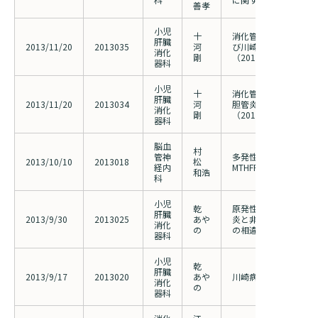
善孝
小児
十
消化管細菌叢と小児の
肝臓
2013/11/20
2013035
河
び川崎病の関連につい
消化
剛
（2013017研究計画
器科
小児
十
消化管細菌叢と小児の
肝臓
2013/11/20
2013034
河
胆管炎(PSC)の関連
消化
剛
（2012068研究計画
器科
脳血
村
管神
多発性ラクナ梗塞の危
2013/10/10
2013018
松
経内
MTHFR遺伝子C677T
和浩
科
小児
乾
原発性硬化性胆管炎合
肝臓
2013/9/30
2013025
あや
炎と非合併潰瘍性大腸
消化
の
の相違に関する検討
器科
小児
乾
肝臓
2013/9/17
2013020
あや
川崎病と遺伝子多型の
消化
の
器科