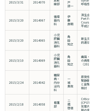
放射
dynamic volume sc
2015/3/31
2014070
戸
線部
呼吸性移動評価
諒一
済生会横浜市東部病院 
循環
伊
Pert Forum Live Demo
2015/3/20
2014067
器内
藤
Course
科
良明
平成27年4月4日（土
小児
角
肝臓
新生児胆汁うっ滞疾患
2015/3/20
2014065
田
消化
的遺伝子解析（20130
知之
器科
小児
角
痛風・高尿酸血症及び
肝臓
2015/3/10
2014069
田
の病態解明に関する研
消化
知之
（2013042の変更）
器科
糖尿
原発性アルドステロン
病・
一
腎静脈サンプリングの
2015/2/24
2014042
内分
城
と副腎手術後予後との
泌内
貴政
検討
科
Critical-Care Pain Obs
二
看護
(CPOT) 導入前後の
2015/2/18
2014058
瓶
部
気管内挿管患者におけ
啓徳
剤の使用量の変化