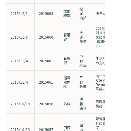
松
放射
2015/12/1
2015063
尾
明日から活かせるCT
線部
清邦
2015年度 緩和ケア
大
対するスタッフの認知
看護
2015/11/6
2015060
道
ズに関する調査
部
美保
-緩和ケアチーム活動
に-
中
看護
生活リズムの調整が睡
2015/11/4
2015001
野
部
の形成と発達に及ぼす
麻里
Optimal Treatment of 
循環
平
Artery Club (OTAC) 4th
2015/11/4
2015061
器内
野
Demonstration
科
敬典
平成27年11月14日実
伊
高齢者に対する膵頭十
2015/10/19
2015056
外科
藤
検討
康博
頬骨複合体骨折に合併
折における眼窩底再建
堀
口腔
て
2015/10/13
2015057
内