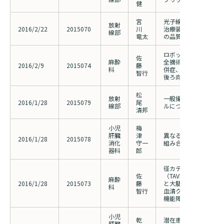
入院のお会計について
健
連携登録医療機関一覧
研究・業績
臨床研究センターのご紹介
宮
光子線を用いた放射線
ご面会について
放射
2016/2/22
2015070
川
治療装置に対応した患
線部
訪問看護指示書について
竜太
の品質保証の確立
クラウドファンディング
特長
ご来院にあたって
ロボット支援腹腔鏡下
佐
麻酔
全摘術（RALP)の症
2016/2/9
医療関係者向け講習・研修
2015074
藤
科
併症、手術時間等の変
東部病院の特長
智行
交通アクセス
後ろ向き検討
人材開発センター
一歩先の医療の提供
診療予約
松
院内のルールについて
放射
一般撮影における症例
2016/1/28
2015079
尾
線部
ルについて 第2報
清邦
フロアマップ
当院退職後のカルテ閲覧手続きについて
予約変更・確認
小児
梅
広報誌「とーぶたいむ」
院内施設のご案内
肝臓
津
異なる遺伝子型由来Ｈ
2016/1/28
2015078
当院退職後のカルテ閲覧手続き
消化
守一
組み合わせた予防接種
器科
郎
公式SNSアカウント一覧
ご相談・お問い合わせ
径カテーテル大動脈弁
LINEサービスについて
佐
（TAVI）における心
麻酔
2016/1/28
2015073
藤
と大腿動脈アプローチ
科
智行
血清クレアチニン値を
取材の申し込み
プライバシーポリシー
無料低額診療のご案内
機能障害の後ろ向き検
東部病院の就労支援サービス
小児
乾
潜在患者集団における
肝臓