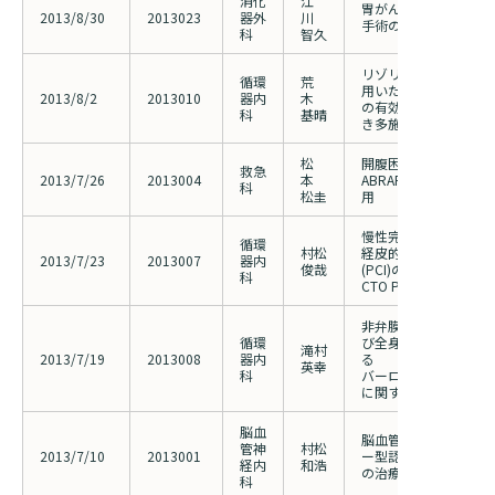
消化
江
胃がんに対するロボッ
2013/8/30
2013023
器外
川
手術の実施
科
智久
リゾリュート・インテ
循環
荒
用いた日本の実地臨床
2013/8/2
2013010
器内
木
の有効性および安全性
科
基晴
き多施設共同市販後臨
松
開腹困難な症例に対す
救急
2013/7/26
2013004
本
ABRARAbdominal wal
科
松圭
用
慢性完全閉塞（CTO
循環
村松
経皮的冠動脈インター
2013/7/23
2013007
器内
俊哉
(PCI)のレジストリー（J
科
CTO PCl Registry)
非弁膜症心房細動患者
循環
び全身性塞栓症に対す
滝村
2013/7/19
2013008
器内
る
英幸
科
バーロキサバンの有効
に関する登録観察研究
脳血
脳血管性障害を有する
管神
村松
2013/7/10
2013001
ー型認知症に対するド
経内
和浩
の治療経過の検討
科