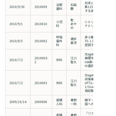
日本における前立腺癌
泌尿
石田
2010/9/30
2010009
素125密封小線源永
器科
勝
する前向きコホート研
乾
小児
シトリン欠損症に対す
2010/9/1
2010010
あや
科
ナトリウムの治療効果
の
呼吸
非小細胞肺癌完全切除
酒井
2010/8/5
2010002
器外
TS-１術後補助化学療
章次
科
定因子の検討
StageII大腸癌にお
2010003-
江川
病理学的マーカーによる
2010/7/2
外科
2
智久
risk群とフッ化ピリ
の選択に関する研究
StageIII大腸癌治癒
術後補助化学療法とし
江川
2010/7/2
2010003
外科
UFT/Leucoverin療法
智久
1/Oxaliplatinのラン
相試験
産婦
青野
精子・卵子・受精卵の
2009/10/14
2009006
人科
一則
設への移管方法
「リプロダクションセ
産婦
青野