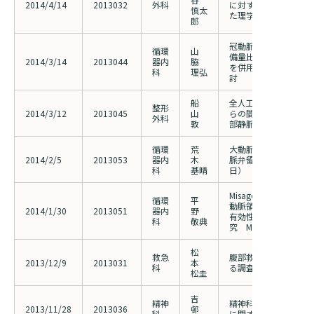
2014/4/14
2013032
外科
に対する、弾性ストッ
慎太
た理学療法の安全性に
郎
冠動脈狭窄病変に対す
循環
山
備量比(iFR)と冠血流予
2014/3/14
2013044
器内
脇
を併用した機能的評価
科
理弘
討
船
全人工股関節置換術に
整形
2014/3/12
2013045
山
らの間欠的空気圧迫装
外科
敦
部静脈血栓症予防に関
循環
荒
大動脈弁狭窄症に対す
2014/2/5
2013053
器内
木
脈弁留置術(TAVI)の
科
基晴
日）
Misagoステントを
循環
平
動脈領域への血管内治
2014/1/30
2013051
器内
野
有効性に関する多施設
科
敬典
究 Misago Japan Reg
松
救急
腹部救急疾患におけるI-
2013/12/9
2013031
本
科
る調査
松圭
吉
精神
精神科病棟における在
2013/11/28
2013036
邨
科
に関する調査