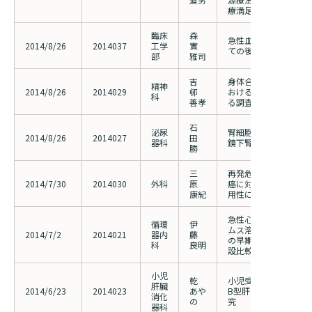
療満足度の検討
臨床
森
急性血液浄化療法の導
2014/8/26
2014037
工学
實
ての後ろ向き多施設観
部
雅司
吉
身体合併症を有する精
精神
2014/8/26
2014029
邨
おける「重度かつ慢性
科
善孝
る調査
石
泌尿
腎細胞癌に対するロボ
2014/8/26
2014027
田
器科
鏡下腎部分切除術
勝
三
再発危険因子を有するSta
2014/7/30
2014030
外科
原
癌に対するUFT/LV療
検索する
康紀
用性に関する研究
急性心筋梗塞治療にお
循環
伊
ムス溶出性コバルトク
2014/7/2
2014021
器内
藤
の早期および慢性期血
科
良明
設比較研究（MECHANI
小児
乾
小児受診者の採血残余
肝臓
2014/6/23
2014023
あや
B型肝炎感染に関する
消化
の
究
器科