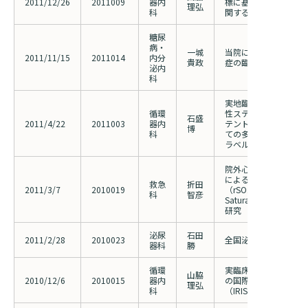
2011/12/26
2011009
器内
標に基づいた血管内治
理弘
科
関する観察研究（PAGO
糖尿
病・
一城
当院における原発性ア
2011/11/15
2011014
内分
貴政
症の臨床解析
泌内
科
実地臨床におけるバイ
循環
性ステントとエベロリ
石盛
2011/4/22
2011003
器内
テントの有効性および
博
科
ての多施設前向き無作
ラベル比較試験
院外心肺停止患者にお
による無侵襲脳局所酸
救急
折田
2011/3/7
2010019
（rSO2 : Regional Cer
科
智彦
Saturation)測定
研究
泌尿
石田
2011/2/28
2010023
全国泌尿器癌登録
器科
勝
循環
実臨床における左冠動
山脇
2010/12/6
2010015
器内
の国際多施設、前向き
理弘
科
（IRIS-MAIN）