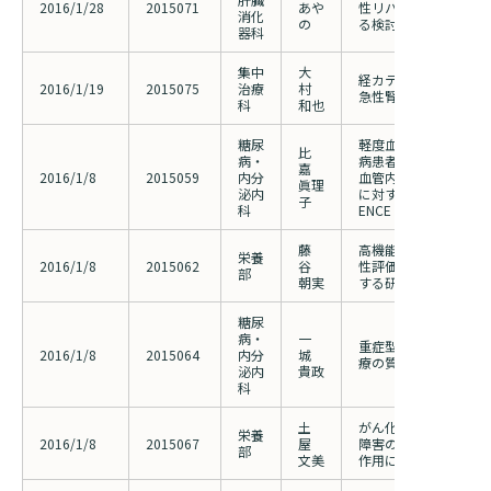
2016/1/28
2015071
あや
性リパーゼ欠損症の出
消化
の
る検討
診断書等文書のお申込みについて
器科
診療記録（カルテ）の開示について
集中
大
経カテーテル的大動脈
2016/1/19
2015075
治療
村
急性腎障害の検討
科
和也
よくあるご質問
糖尿
軽度血糖コントロール
比
病・
病患者におけるダパグ
嘉
2016/1/8
2015059
内分
血管内皮機能及び血糖
眞理
泌内
に対する有効性の検討
子
科
ENCE ｓｔｕｄｙ）
藤
高機能性大麦食品の特
栄養
2016/1/8
2015062
谷
性評価と糖尿病治療食
部
朝実
する研究（2013030
糖尿
病・
一
重症型原発性アルドス
2016/1/8
2015064
内分
城
療の質向上に資するエ
泌内
貴政
科
土
がん化学療法施行患者
栄養
2016/1/8
2015067
屋
障害の発生頻度と食物
部
文美
作用に関する研究