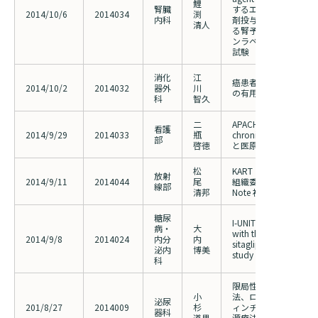
鯉
腎臓
するエポエチン ベー
2014/10/6
2014034
渕
内科
剤投与時の維持ヘモグ
清人
る腎予後の評価多施設
ンラベル、ランダム化
試験
消化
江
癌患者の倦怠感におけ
2014/10/2
2014032
器外
川
の有用性の検討
科
智久
二
APACHE(acute physhi
看護
2014/9/29
2014033
瓶
chronic health evaluat
部
啓徳
と医原性皮膚障害の発
松
KART（神奈川県放
放射
2014/9/11
2014044
尾
組織委員会 LungCT Ch
線部
清邦
Note 初級編
糖尿
I-UNITE Study Insuli
病・
大
with the DPPP-4 inhib
2014/9/8
2014024
内分
内
sitagliptin for diabete
泌内
博美
study
科
限局性前立腺癌に対す
小
法、ロボット支援前立
泌尿
201/8/27
2014009
杉
ィンチ、サイバーナイ
器科
道男
源療法における治療成