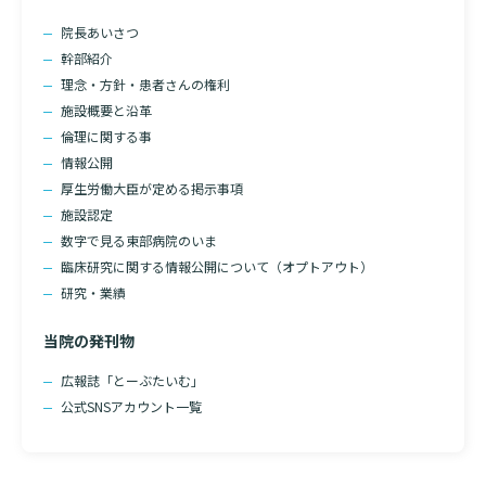
院長あいさつ
幹部紹介
理念・方針・患者さんの権利
施設概要と沿革
倫理に関する事
情報公開
厚生労働大臣が定める掲示事項
施設認定
数字で見る東部病院のいま
臨床研究に関する情報公開について（オプトアウト）
研究・業績
当院の発刊物
広報誌「とーぶたいむ」
公式SNSアカウント一覧