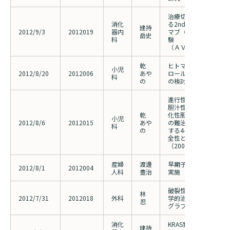
治療切除不能進行再発
消化
る2ndline XELIRI 
建持
2012/9/3
2012019
器内
マブ（Bi-weekly）の
岳史
科
（ＡＶＩＲＩＸ試験）
乾
ヒトマクロファージか
小児
2012/8/20
2012006
あや
ロール排泄に対するAT
科
の
の検討
進行性家族性胆汁うっ
胆汁性うっ滞性肝硬変
乾
化性胆管炎、アラジー
小児
2012/8/6
2012015
あや
の難治性胆汁うっ滞性
科
の
する4- phenylbutyr
全性と有効性に関する
（2009016）の変更
産婦
渡邊
早期子宮体癌に対する
2012/8/1
2012004
人科
豊治
実施
破裂性腹部大動脈瘤の
林
2012/7/31
2012018
外科
学的治療の一環として
忍
グラフト内挿術の役割
消化
KRAS野生型の進行・
建持