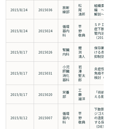
松
組織委員会 Challeng
放射
2015/8/24
2015036
尾
編 ～明日から活かせ
線部
清邦
解剖～
ＳＰＩＮＡＣＨＲｅｇ
循環
平
症下肢虚血に対するバ
2015/8/24
2015024
器内
野
管内治療に関する多施
科
敬典
（2011023の申請者
鯉
保存期慢性腎臓病の透
腎臓
2015/8/17
2015026
渕
ける赤血球造血刺激因
内科
清人
抑制効果の比較検討
小児
岩
炎症性腸疾患の背景と
肝臓
澤
2015/8/17
2015031
免疫不全症の検索と、
消化
堅太
検討（2014068の参
器科
郎
工
栄養
「術前経口補水療法が
2015/8/17
2015020
藤
部
える影響の検証」
雄洋
下肢閉塞性動脈硬化症
循環
平
ジゴカルミンを用いた
2015/8/12
2015007
器内
野
の造影に対する安全性
科
敬典
する探索的多施設前向
（DIESEL-Study)