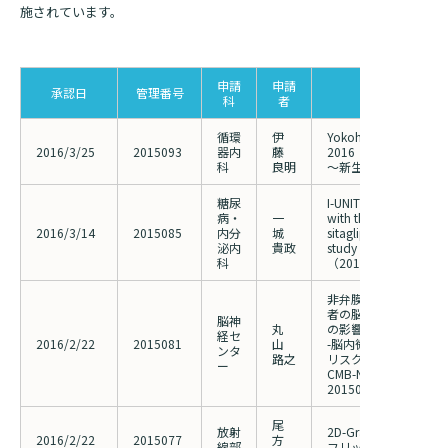
施されています。
基本情報
ご来院される方へトップ
診療科・センター・部門
院長あいさつ
申請
申請
承認日
管理番号
研究等の題
科
者
外来について
幹部紹介
医療機関・医療者の方へ
循環
伊
Yokohama Live Demo
初診の方へ
2016/3/25
2015093
器内
藤
2016
理念・方針・
患者さんの権利
科
良明
～新生、東部ライブへ
医療機関・医療者の方へトップ
再診の方へ
お知らせ
糖尿
I-UNITE Study Insuli
施設概要と沿革
病・
一
with the DPPP-4 inhib
セカンドオピニオンのご案内
2016/3/14
2015085
内分
城
sitagliptin for diabete
医療連携センターについて
倫理に関する事
泌内
貴政
study
イベント
科
（2014024）の責任
外来のお会計について
患者さんのご紹介方法
情報公開
非弁膜症性心房細動を
者の脳内微小出血に及
医療連携センター長ごあいさつ
採用情報
脳神
厚生労働大臣が定める掲示事項
入院・面会について
丸
の影響に関するPilo
経セ
2016/2/22
2015081
山
-脳内微小出血を指標
ンタ
医療連携センターのご案内
路之
リスクの検索的評価-
施設認定
ー
入院が決まったら
CMB-NOW)
2015004の変更（期
医療機関様からのよくあるご質問
数字で見る
東部病院のいま
病院ボランティア募集
入院中の過ごし方
尾
放射
2D-Gradient Ech
連携登録医制度
2016/2/22
2015077
方
臨床研究に関する情報公開について（オプトアウト）
ご寄付のお願い
線部
フリップ角の基礎検討