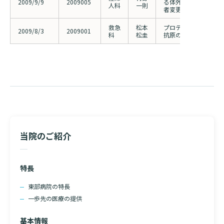
2009/9/9
2009005
る体外受精治療実施に
人科
一則
者変更
救急
松本
プロティアレンを用い
2009/8/3
2009001
科
松圭
抗原の解析と感染症合
当院のご紹介
特長
東部病院の特長
一歩先の医療の提供
基本情報