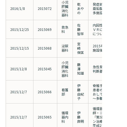
小児
乾
発症前型Wilson病小
肝臓
2016/1/8
2015072
あや
亜鉛製剤の有効性と安
消化
の
多施設研究
器科
佐
内因性出血疾患に対す
救急
2015/12/25
2015069
藤
ＶＲにおける全身麻酔
科
智祥
についての検討
宮
泌尿
2015年尿路結石全国
2015/12/15
2015068
崎
器科
施設後方視的観察研究
保匡
小児
藤
肝臓
急性発症型自己免疫性肝
2015/12/8
2015045
澤
消化
判断基準及び治療指針
知雄
器科
伊
脊椎手術後に硬膜下血
看護
藤
患者の排泄自立にむけ
2015/12/7
2015066
部
由紀
おして
子
～多職種の中での看護
循環器カテーテル検査
循環
伊
師・コメディカル研修
2015/12/7
2015065
器内
藤
「第5回 冠動脈イン
科
良明
ン治療を見る」
平成27年12月17日