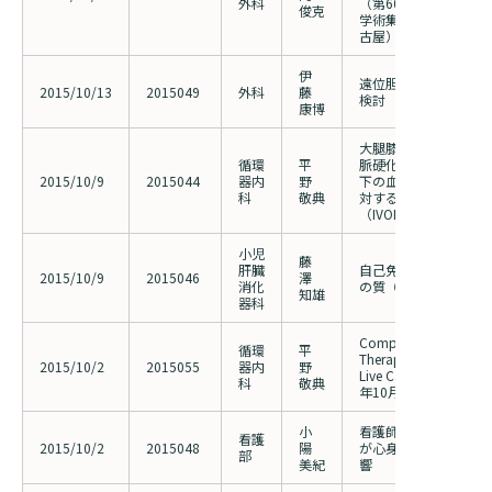
外科
（第60回日本口腔
俊克
学術集 2015年10月
古屋）
伊
遠位胆管癌術後早期再
2015/10/13
2015049
外科
藤
検討
康博
大腿膝窩動脈病変を有
循環
平
脈硬化症に対する血管
2015/10/9
2015044
器内
野
下の血管内治療の安全
科
敬典
対する多施設・前向き
（IVORY)
小児
藤
肝臓
自己免疫性肝炎（AIH
2015/10/9
2015046
澤
消化
の質（QOL)調査
知雄
器科
Complex Cardiovascu
循環
平
Therapeutics(CCT)20
2015/10/2
2015055
器内
野
Live Case Demonstra
科
敬典
年10月30日（金）
小
看護師における仕事の
看護
2015/10/2
2015048
陽
が心身の健康や離職意
部
美紀
響