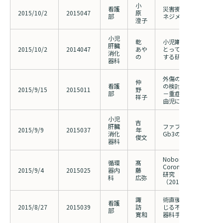
小
看護
災害拠点病院における
2015/10/2
2015047
原
部
ネジメント
澄子
小児
乾
小児期に生体肝移植を
肝臓
2015/10/2
2014047
あや
とっての治療や療養生
消化
の
する研究
器科
外傷の早期発見と予防
仲
看護
の検討
2015/9/15
2015011
野
部
－重症心身障害児（者
祥子
由児における分析－
小児
吉
肝臓
ファブリー病診療におけ
2015/9/9
2015037
年
消化
Gb3の有用性の検討
俊文
器科
Nobori and Uncoated 
循環
髙
Coronary Attack Nau
2015/9/4
2015025
器内
藤
研究
科
広弥
（2012010の申請者
諏
術直後から翌日の安静
看護
2015/8/27
2015039
訪
じる不快症状の調査研
部
寛和
器科手術を受けた患者