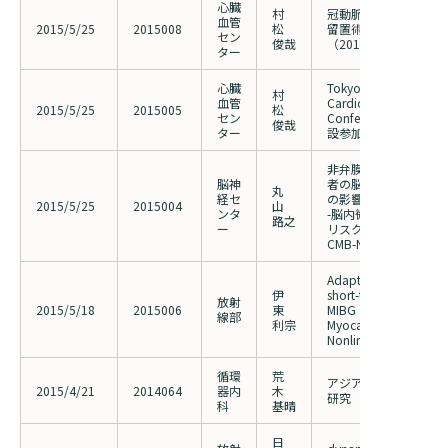
心臓
村
冠動脈分岐部病変に対
血管
2015/5/25
2015008
松
留置術の 3D-OCT に
セン
俊哉
（2014040の変更）
ター
心臓
Tokyo Percutaneous
村
血管
Cardiovascular Interv
2015/5/25
2015005
松
セン
Conference (TOPIC
俊哉
ター
設参加 平成27年7月
非弁膜症性心房細動を
脳神
者の脳内微小出血に及
丸
経セ
の影響に関するPilo
2015/5/25
2015004
山
ンタ
-脳内微小出血を指標
路之
ー
リスクの検索的評価-
CMB-NOW)
Adaptation of a low 
伊
short-time collection 
放射
2015/5/18
2015006
東
MIBG
線部
利宗
Myocardial scintigrap
Nonlinear diffusion m
循環
荒
アジアにおけるTAVR
2015/4/21
2014064
器内
木
研究
科
基晴
日