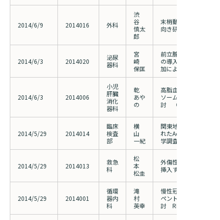
渋
谷
末梢動脈疾患治療に関
2014/6/9
2014016
外科
慎太
向き研究
郎
宮
前立腺癌に対するロボ
泌尿
2014/6/3
2014020
崎
の導入 （2012040
器科
保匡
加による変更）※6/2
小児
乾
高脂血症、脂肪肝症例
肝臓
2014/6/3
2014006
あや
ソーム酸性リパーゼ活
消化
の
討 （2013028の再
器科
臨床
横
関東地区の医療施設に
2014/5/29
2014014
検査
山
れたAcinetobacte
部
一紀
学調査
松
救急
外傷性気胸に胸腔ドレ
2014/5/29
2014013
本
科
挿入する必要性の検討
松圭
循環
滝
慢性冠動脈疾患患者に
2014/5/29
2014001
器内
村
ペント酸エチルの二次
科
英幸
討 RESPECT-EPA