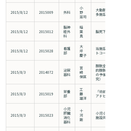
小
大動脈瘤治療の長期成
2015/8/12
2015009
外科
野
多施設共同研究
滋司
脳神
稲
2015/8/12
2015012
経外
葉
脳死下臓器提供におけ
科
真
大
看護
当施設にICUにおける
2015/8/12
2015028
坪
部
トコールの有用性の検
慶子
膀胱全摘術、腎尿管全
宮
泌尿
的膀胱腫瘍切除術が施
2015/8/3
2014072
崎
器科
の予後解析（多施設後
保匡
究）
工
栄養
「術前経口補水療法実
2015/8/3
2015019
藤
部
アドヒアランスの検証
雄洋
小児
十
肝臓
小児小腸バルーン内視
2015/8/3
2015023
河
消化
施設共同前方視的研究
剛
器科